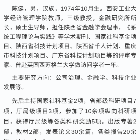
陈健，男，汉族，
1974
年
10
月生。西安工业大
学经济管理学院教师，三级教授，金融研究所所
长，硕士生导师，担任陕西省金融学会理事，《系
统工程理论与实践》等学术期刊、国家社科基金项
目、陕西省科技计划项目、陕西省千人计划、重庆
市科技计划项目、广东省科技计划项目等的评审专
家。曾赴英国西苏格兰大学做访问学者一年。
主要研究方向：公司治理、金融学、科技企业
发展等。
先后主持国家社科基金
2
项，省部级科研项目
7
项，厅局级项目
3
项，参加了
10
余项纵向科研项
目，获得厅局级等各类科研奖励
5
项。出版专著
2
部，教材
2
部，发表论文
30
余篇，各类报告
20
余