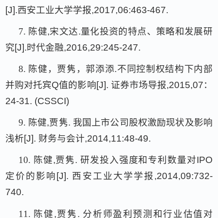
[J].
西安工业大学学报
,2017,06:463-467.
7.
陈健
,
宋文达
.
量化投资的特点、策略和发展研
究
[J].
时代金融
,2016,29:245-247.
8.
陈健，贾隽，郭添添
.
不同控制权结构下内部
并购对托宾
Q
值的影响
[J].
证券市场导报
,2015,07
：
24-31. (CSSCI)
9.
陈健
,
贾隽
.
我国上市公司股权激励现状及影响
浅析
[J].
财务与会计
,2014,11:48-49.
10.
陈健
,
贾隽
.
研发投入强度和专利数量对
IPO
定价的影响
[J].
西安工业大学学报
,2014,09:732-
740.
11.
陈健
,
贾隽
.
分析师盈利预测和行业估值对