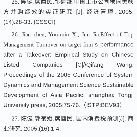
25.
陈健
,
席酉民
,
郭菊娥
.
中国上市公司横向关联
方并购绩效的实证研究
[J].
经济管理
, 2005,
(14):28-33. (CSSCI)
26.
Jian chen, You-min Xi, Jun Jia.Effect of Top
Management Turnover on target firm
’
s performance
after a Takeover: Empirical Study on Chinese
Listed Companies [C]//Qifang Wang.
Proceedings of the 2005 Conference of System
Dynamics and Management Science Sustainable
Development of Asia Pacific. shanghai: Tongji
University press, 2005:75-76.
（
ISTP:BEV93
）
27.
陈健
,
郭菊娥
,
席酉民
.
国内消费税预测
[J].
商
业研究
, 2005,(16):1-4.