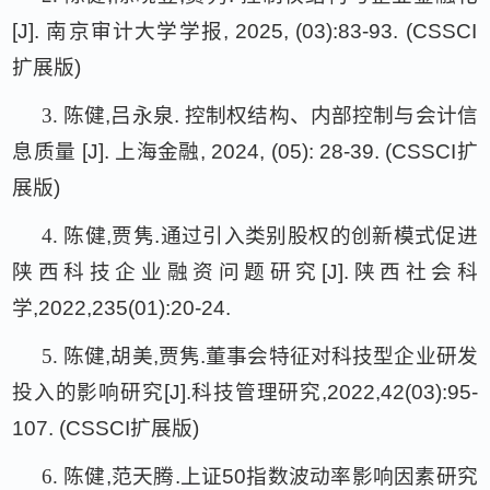
[J].
南京审计大学学报
, 2025, (03):83-93. (CSSCI
扩展版
)
3.
陈健
,
吕永泉
.
控制权结构、内部控制与会计信
息质量
[J].
上海金融
, 2024, (05): 28-39. (CSSCI
扩
展版
)
4.
陈健
,
贾隽
.
通过引入类别股权的创新模式促进
陕西科技企业融资问题研究
[J].
陕西社会科
学
,2022,235(01):20-24.
5.
陈健
,
胡美
,
贾隽
.
董事会特征对科技型企业研发
投入的影响研究
[J].
科技管理研究
,2022,42(03):95-
107. (CSSCI
扩展版
)
6.
陈健
,
范天腾
.
上证
50
指数波动率影响因素研究