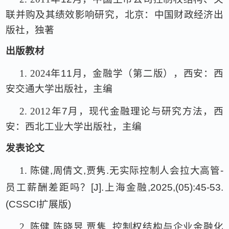
联并购及其绩效影响研究，北京：中国财政经济出
版社，独著
出版教材
1.
2024
年
11
月，金融学（第二版），西安：西
安交通大学出版社，主编
2.
2012
年
7
月，现代金融理论与研究方法，西
安：西北工业大学出版社，主编
发表论文
1.
陈健
,
周倩文
,
贾隽
.
无实际控制人会拉大高管
-
员工薪酬差距吗？
[J].
上海金融
,2025,(05):45-53.
(CSSCI
扩展版
)
2.
陈健
,
陈晓昱
,
贾隽
.
控制权结构与企业金融化