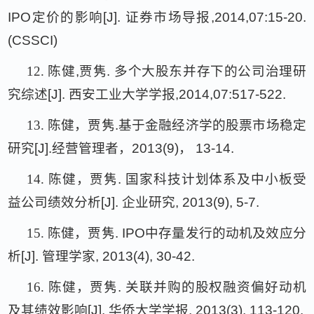
IPO
定价的影响
[J].
证券市场导报
,2014,07:15-20.
(CSSCI)
12.
陈健
,
贾隽
.
多个大股东并存下的公司治理研
究综述
[J].
西安工业大学学报
,2014,07:517-522.
13.
陈健，贾隽
.
基于金融经济学的股票市场稳定
研究
[J].
经营管理者，
2013(9)
，
13-14.
14.
陈健，贾隽
.
国家科技计划体系及中小板受
益公司绩效分析
[J].
企业研究
, 2013(9), 5-7.
15.
陈健，贾隽
. IPO
中存量发行的动机及效应分
析
[J].
管理学家
, 2013(4), 30-42.
16.
陈健，贾隽
.
关联并购的股权融资偏好动机
及其绩效影响
[J].
华侨大学学报
, 2013(3), 113-120.