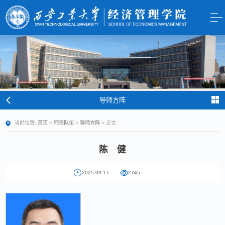
导师方阵
当前位置:
首页
>
师资队伍
>
导师方阵
> 正文
陈 健
2025-09-17
2745